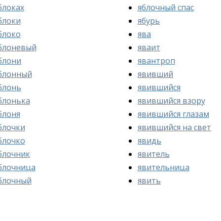
блоках
яблочный спас
блоки
ябурь
блоко
ява
блоневый
яваит
блони
явантроп
блонный
явивший
блонь
явившийся
блонька
явившийся взору
блоня
явившийся глазам
блочки
явившийся на свет
блочко
явидь
блочник
явитель
блочница
явительница
блочный
явить