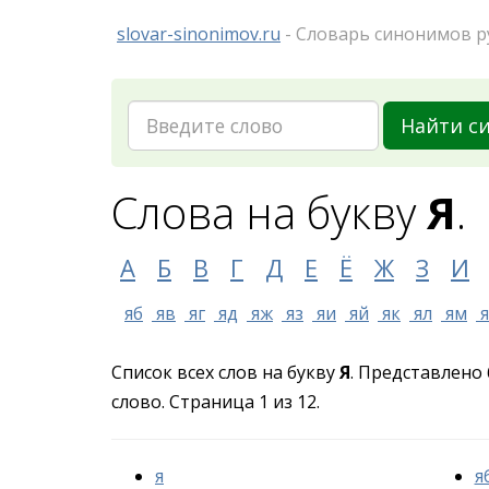
slovar-sinonimov.ru
- Словарь синонимов р
Найти с
Слова на букву
Я
.
А
Б
В
Г
Д
Е
Ё
Ж
З
И
яб
яв
яг
яд
яж
яз
яи
яй
як
ял
ям
я
Список всех слов на букву
Я
. Представлено 
слово. Страница 1 из 12.
я
я