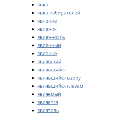
явка
явка избирателей
явление
явления
явленность
явленный
явленье
являвший
являвшийся
являвшийся взору
являвшийся глазам
являемый
является
являтель