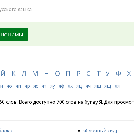
усского языка
инонимы
Й
К
Л
М
Н
О
П
Р
С
Т
У
Ф
Х
н
яо
яп
яр
яс
ят
яу
яф
ях
яц
яч
яш
ящ
яя
60 слов. Всего доступно 700 слов на букву
Я
. Для просм
блока
яблочный сидр