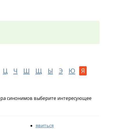
Ц
Ч
Ш
Щ
Ы
Э
Ю
Я
отра синонимов выберите интересующее
явиться