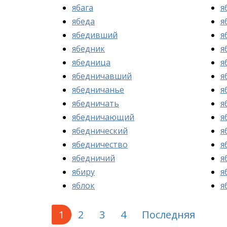
ябага
я
ябеда
я
ябедивший
я
ябедник
я
ябедница
я
ябедничавший
я
ябедничанье
я
ябедничать
я
ябедничающий
я
ябеднический
я
ябедничество
я
ябедничий
я
ябиру
я
яблок
я
1
2
3
4
Последняя