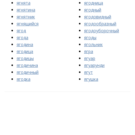
ягнята
ягодница
ягнятина
ягодный
ягнятник
ягодовидный
ягнящийся
ягодообразный
ягод
ягодоуборочный
ягода
ягоды
ягодина
ягольник
ягодица
ягра
ягодицы
ягуар
ягодичина
ягуарунди
ягодичный
ягут
ягодка
ягушка