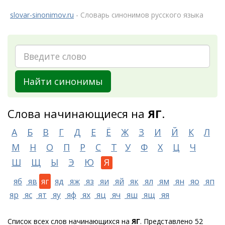
slovar-sinonimov.ru
- Словарь синонимов русского языка
Найти синонимы
Слова начинающиеся на
ЯГ
.
А
Б
В
Г
Д
Е
Ё
Ж
З
И
Й
К
Л
М
Н
О
П
Р
С
Т
У
Ф
Х
Ц
Ч
Ш
Щ
Ы
Э
Ю
Я
яб
яв
яг
яд
яж
яз
яи
яй
як
ял
ям
ян
яо
яп
яр
яс
ят
яу
яф
ях
яц
яч
яш
ящ
яя
Список всех слов начинающихся на
ЯГ
. Представлено 52