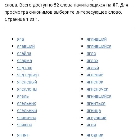
слова. Всего доступно 52 слова начинающихся на
ЯГ
. Для
просмотра синонимов выберите интересующее слово.
Страница 1 из 1.
яга
ягливший
ягавший
яглившийся
ягайла
ягло
ягарма
яглох
ягдташ
яглый
ягдтерьер
ягнение
ягелевый
ягненок
ягеллоны
ягненочек
ягель
ягнившийся
ягельник
ягниться
ягельный
ягница
ягинична
ягнувший
ягишна
ягня
ягнят
ягодник