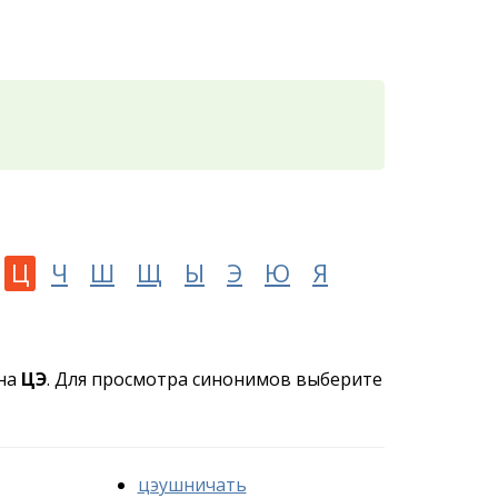
Ц
Ч
Ш
Щ
Ы
Э
Ю
Я
 на
ЦЭ
. Для просмотра синонимов выберите
цэушничать