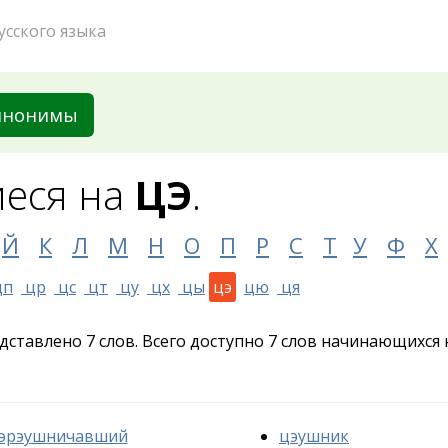
усского языка
инонимы
еся на
ЦЭ
.
Й
К
Л
М
Н
О
П
Р
С
Т
У
Ф
Х
цп
цр
цс
цт
цу
цх
цы
цэ
цю
ця
едставлено 7 слов. Всего доступно 7 слов начинающихся
эрэушничавший
цэушник