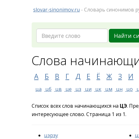
slovar-sinonimov.ru
- Словарь синонимов р
Найти с
Слова начинающи
А
Б
В
Г
Д
Е
Ё
Ж
З
И
ца
цб
цв
це
цз
ци
цк
цм
цн
цо
Список всех слов начинающихся на
ЦЭ
. Пр
интересующее слово. Страница 1 из 1.
цэрэу
ц