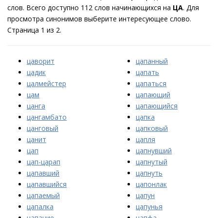
слов. Всего доступно 112 слов начинающихся на
ЦА
. Для
просмотра синонимов выберите интересующее слово.
Страница 1 из 2.
цаворит
цапанный
цадик
цапать
цалмейстер
цапаться
цам
цапающий
цанга
цапающийся
цангамбато
цапка
цанговый
цапковый
цанит
цапля
цап
цапнувший
цап-царап
цапнутый
цапавший
цапнуть
цапавшийся
цапонлак
цапаемый
цапун
цапалка
цапунья
цапание
цапфа