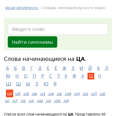
slovar-sinonimov.ru
- Словарь синонимов русского языка
Найти синонимы
Слова начинающиеся на
ЦА
.
А
Б
В
Г
Д
Е
Ё
Ж
З
И
Й
К
Л
М
Н
О
П
Р
С
Т
У
Ф
Х
Ц
Ч
Ш
Щ
Ы
Э
Ю
Я
ца
цб
цв
це
цз
ци
цк
цм
цн
цо
цп
цр
цс
цт
цу
цх
цы
цэ
цю
ця
Список всех слов начинающихся на
ЦА
. Представлено 60