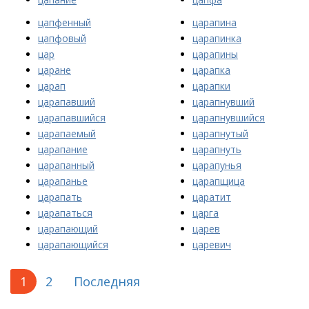
цапфенный
царапина
цапфовый
царапинка
цар
царапины
царане
царапка
царап
царапки
царапавший
царапнувший
царапавшийся
царапнувшийся
царапаемый
царапнутый
царапание
царапнуть
царапанный
царапунья
царапанье
царапщица
царапать
царатит
царапаться
царга
царапающий
царев
царапающийся
царевич
1
2
Последняя