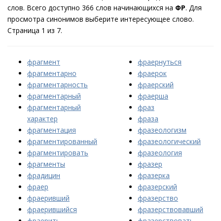
слов. Всего доступно 366 слов начинающихся на
ФР
. Для
просмотра синонимов выберите интересующее слово.
Страница 1 из 7.
фрагмент
фраернуться
фрагментарно
фраерок
фрагментарность
фраерский
фрагментарный
фраерша
фрагментарный
фраз
характер
фраза
фрагментация
фразеологизм
фрагментированный
фразеологический
фрагментировать
фразеология
фрагменты
фразер
фрадицин
фразерка
фраер
фразерский
фраеривший
фразерство
фраерившийся
фразерствовавший
фраерить
фразерствовать