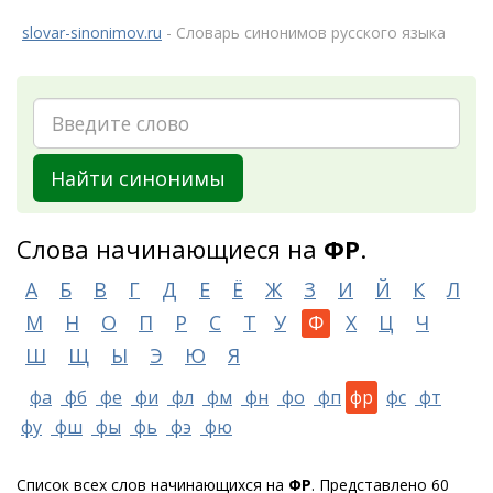
slovar-sinonimov.ru
- Словарь синонимов русского языка
Найти синонимы
Слова начинающиеся на
ФР
.
А
Б
В
Г
Д
Е
Ё
Ж
З
И
Й
К
Л
М
Н
О
П
Р
С
Т
У
Ф
Х
Ц
Ч
Ш
Щ
Ы
Э
Ю
Я
фа
фб
фе
фи
фл
фм
фн
фо
фп
фр
фс
фт
фу
фш
фы
фь
фэ
фю
Список всех слов начинающихся на
ФР
. Представлено 60