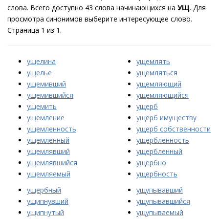
слова. Всего доступно 43 слова начинающихся на
УЩ
. Для
просмотра синонимов выберите интересующее слово.
Страница 1 из 1.
ущелина
ущемлять
ущелье
ущемляться
ущемивший
ущемляющий
ущемившийся
ущемляющийся
ущемить
ущерб
ущемление
ущерб имуществу
ущемленность
ущерб собственности
ущемленный
ущербленность
ущемлявший
ущербленный
ущемлявшийся
ущербно
ущемляемый
ущербность
ущербный
ущупывавший
ущипнувший
ущупывавшийся
ущипнутый
ущупываемый