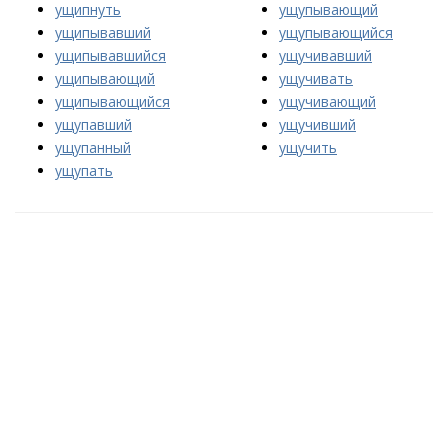
ущипнуть
ущупывающий
ущипывавший
ущупывающийся
ущипывавшийся
ущучивавший
ущипывающий
ущучивать
ущипывающийся
ущучивающий
ущупавший
ущучивший
ущупанный
ущучить
ущупать