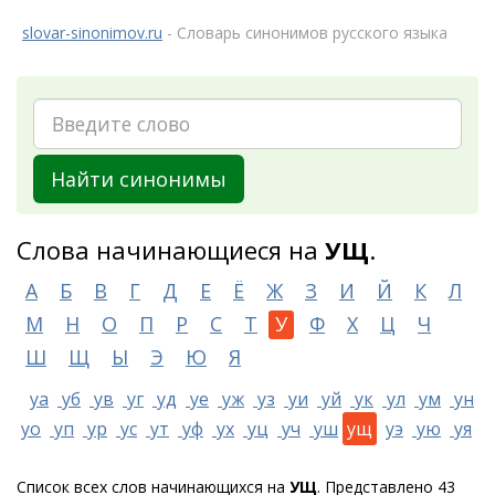
slovar-sinonimov.ru
- Словарь синонимов русского языка
Найти синонимы
Слова начинающиеся на
УЩ
.
А
Б
В
Г
Д
Е
Ё
Ж
З
И
Й
К
Л
М
Н
О
П
Р
С
Т
У
Ф
Х
Ц
Ч
Ш
Щ
Ы
Э
Ю
Я
уа
уб
ув
уг
уд
уе
уж
уз
уи
уй
ук
ул
ум
ун
уо
уп
ур
ус
ут
уф
ух
уц
уч
уш
ущ
уэ
ую
уя
Список всех слов начинающихся на
УЩ
. Представлено 43