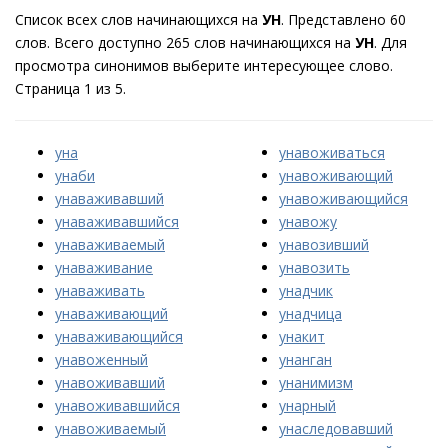
Список всех слов начинающихся на
УН
. Представлено 60
слов. Всего доступно 265 слов начинающихся на
УН
. Для
просмотра синонимов выберите интересующее слово.
Страница 1 из 5.
уна
унавоживаться
унаби
унавоживающий
унаваживавший
унавоживающийся
унаваживавшийся
унавожу
унаваживаемый
унавозивший
унаваживание
унавозить
унаваживать
унадчик
унаваживающий
унадчица
унаваживающийся
унакит
унавоженный
унанган
унавоживавший
унанимизм
унавоживавшийся
унарный
унавоживаемый
унаследовавший