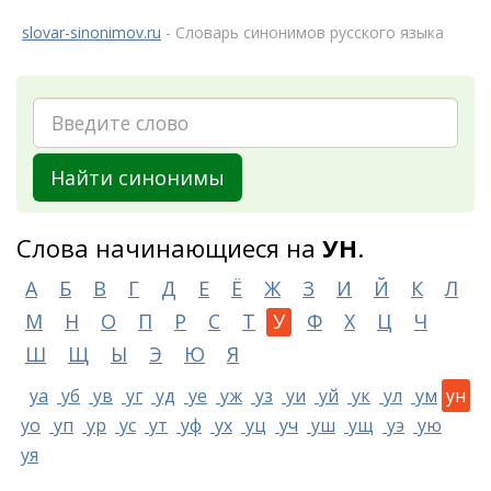
slovar-sinonimov.ru
- Словарь синонимов русского языка
Найти синонимы
Слова начинающиеся на
УН
.
А
Б
В
Г
Д
Е
Ё
Ж
З
И
Й
К
Л
М
Н
О
П
Р
С
Т
У
Ф
Х
Ц
Ч
Ш
Щ
Ы
Э
Ю
Я
уа
уб
ув
уг
уд
уе
уж
уз
уи
уй
ук
ул
ум
ун
уо
уп
ур
ус
ут
уф
ух
уц
уч
уш
ущ
уэ
ую
уя