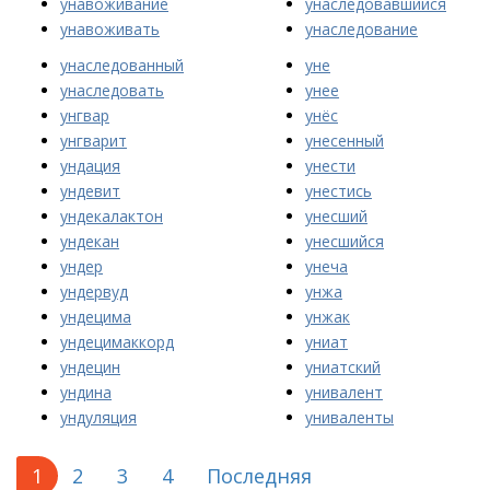
унавоживание
унаследовавшийся
унавоживать
унаследование
унаследованный
уне
унаследовать
унее
унгвар
унёс
унгварит
унесенный
ундация
унести
ундевит
унестись
ундекалактон
унесший
ундекан
унесшийся
ундер
унеча
ундервуд
унжа
ундецима
унжак
ундецимаккорд
униат
ундецин
униатский
ундина
унивалент
ундуляция
униваленты
1
2
3
4
Последняя