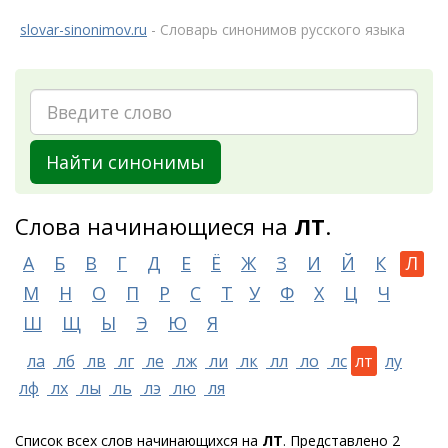
slovar-sinonimov.ru
- Словарь синонимов русского языка
Найти синонимы
Слова начинающиеся на
ЛТ
.
А
Б
В
Г
Д
Е
Ё
Ж
З
И
Й
К
Л
М
Н
О
П
Р
С
Т
У
Ф
Х
Ц
Ч
Ш
Щ
Ы
Э
Ю
Я
ла
лб
лв
лг
ле
лж
ли
лк
лл
ло
лс
лт
лу
лф
лх
лы
ль
лэ
лю
ля
Список всех слов начинающихся на
ЛТ
. Представлено 2