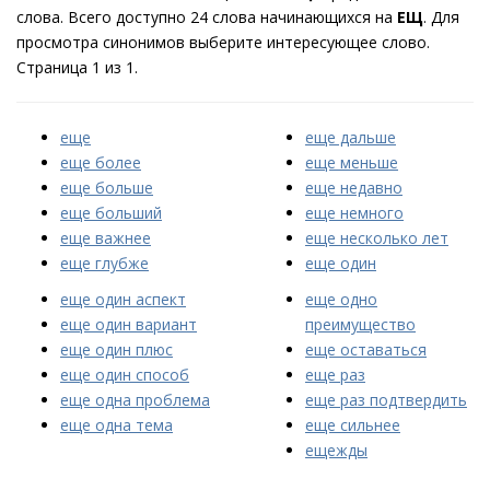
слова. Всего доступно 24 слова начинающихся на
ЕЩ
. Для
просмотра синонимов выберите интересующее слово.
Страница 1 из 1.
еще
еще дальше
еще более
еще меньше
еще больше
еще недавно
еще больший
еще немного
еще важнее
еще несколько лет
еще глубже
еще один
еще один аспект
еще одно
еще один вариант
преимущество
еще один плюс
еще оставаться
еще один способ
еще раз
еще одна проблема
еще раз подтвердить
еще одна тема
еще сильнее
ещежды