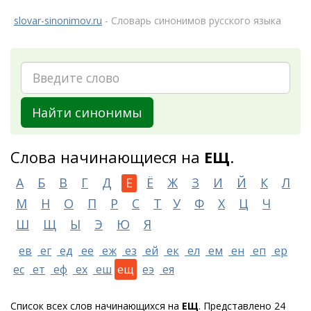
slovar-sinonimov.ru
- Словарь синонимов русского языка
Найти синонимы
Слова начинающиеся на
ЕЩ
.
А
Б
В
Г
Д
Е
Ё
Ж
З
И
Й
К
Л
М
Н
О
П
Р
С
Т
У
Ф
Х
Ц
Ч
Ш
Щ
Ы
Э
Ю
Я
ев
ег
ед
ее
еж
ез
ей
ек
ел
ем
ен
еп
ер
ес
ет
еф
ех
еш
ещ
еэ
ея
Список всех слов начинающихся на
ЕЩ
. Представлено 24