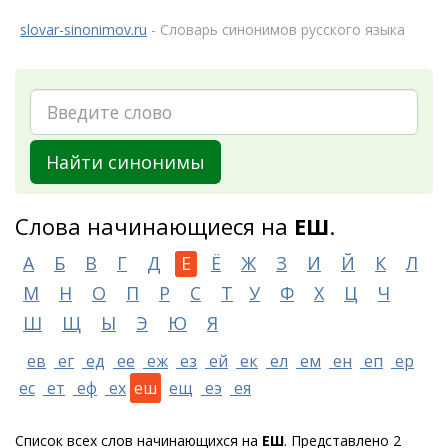
slovar-sinonimov.ru
- Словарь синонимов русского языка
Найти синонимы
Слова начинающиеся на
ЕШ
.
А
Б
В
Г
Д
Е
Ё
Ж
З
И
Й
К
Л
М
Н
О
П
Р
С
Т
У
Ф
Х
Ц
Ч
Ш
Щ
Ы
Э
Ю
Я
ев
ег
ед
ее
еж
ез
ей
ек
ел
ем
ен
еп
ер
ес
ет
еф
ех
еш
ещ
еэ
ея
Список всех слов начинающихся на
ЕШ
. Представлено 2