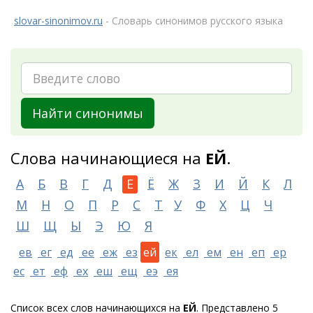
slovar-sinonimov.ru
- Словарь синонимов русского языка
Найти синонимы
Слова начинающиеся на
ЕЙ
.
А
Б
В
Г
Д
Е
Ё
Ж
З
И
Й
К
Л
М
Н
О
П
Р
С
Т
У
Ф
Х
Ц
Ч
Ш
Щ
Ы
Э
Ю
Я
ев
ег
ед
ее
еж
ез
ей
ек
ел
ем
ен
еп
ер
ес
ет
еф
ех
еш
ещ
еэ
ея
Список всех слов начинающихся на
ЕЙ
. Представлено 5