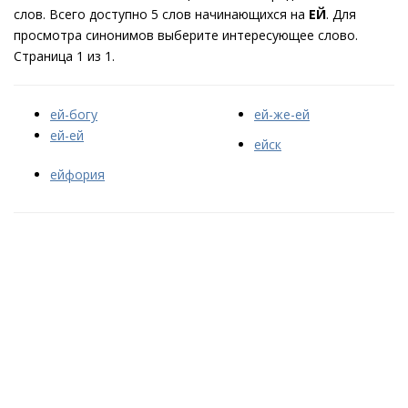
слов. Всего доступно 5 слов начинающихся на
ЕЙ
. Для
просмотра синонимов выберите интересующее слово.
Страница 1 из 1.
ей-богу
ей-же-ей
ей-ей
ейск
ейфория