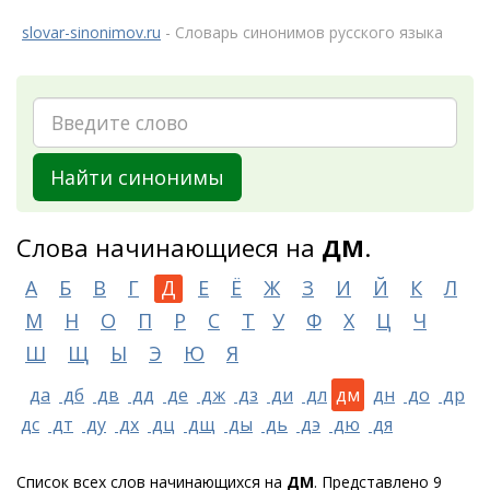
slovar-sinonimov.ru
- Словарь синонимов русского языка
Найти синонимы
Слова начинающиеся на
ДМ
.
А
Б
В
Г
Д
Е
Ё
Ж
З
И
Й
К
Л
М
Н
О
П
Р
С
Т
У
Ф
Х
Ц
Ч
Ш
Щ
Ы
Э
Ю
Я
да
дб
дв
дд
де
дж
дз
ди
дл
дм
дн
до
др
дс
дт
ду
дх
дц
дщ
ды
дь
дэ
дю
дя
Список всех слов начинающихся на
ДМ
. Представлено 9