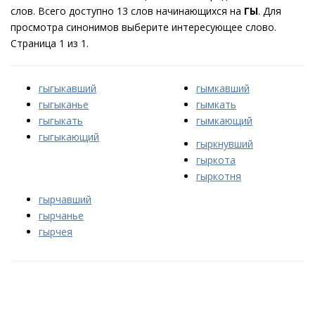
слов. Всего доступно 13 слов начинающихся на
ГЫ
. Для
просмотра синонимов выберите интересующее слово.
Страница 1 из 1.
гыгыкавший
гымкавший
гыгыканье
гымкать
гыгыкать
гымкающий
гыгыкающий
гыркнувший
гыркота
гыркотня
гырчавший
гырчанье
гырчея