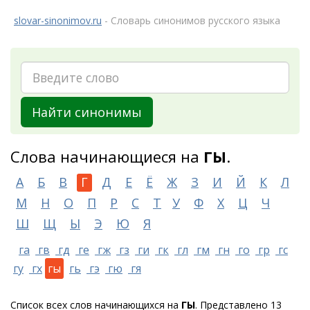
slovar-sinonimov.ru
- Словарь синонимов русского языка
Найти синонимы
Слова начинающиеся на
ГЫ
.
А
Б
В
Г
Д
Е
Ё
Ж
З
И
Й
К
Л
М
Н
О
П
Р
С
Т
У
Ф
Х
Ц
Ч
Ш
Щ
Ы
Э
Ю
Я
га
гв
гд
ге
гж
гз
ги
гк
гл
гм
гн
го
гр
гс
гу
гх
гы
гь
гэ
гю
гя
Список всех слов начинающихся на
ГЫ
. Представлено 13