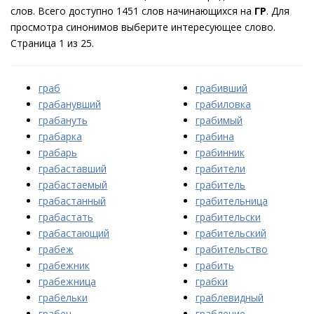
слов. Всего доступно 1451 слов начинающихся на
ГР
. Для
просмотра синонимов выберите интересующее слово.
Страница 1 из 25.
граб
грабивший
грабанувший
грабиловка
грабануть
грабимый
грабарка
грабина
грабарь
грабинник
грабаставший
грабители
грабастаемый
грабитель
грабастанный
грабительница
грабастать
грабительски
грабастающий
грабительский
грабеж
грабительство
грабежник
грабить
грабежница
грабки
грабельки
граблевидный
грабен
грабление