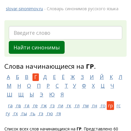
slovar-sinonimov.ru
- Словарь синонимов русского языка
Найти синонимы
Слова начинающиеся на
ГР
.
А
Б
В
Г
Д
Е
Ё
Ж
З
И
Й
К
Л
М
Н
О
П
Р
С
Т
У
Ф
Х
Ц
Ч
Ш
Щ
Ы
Э
Ю
Я
га
гв
гд
ге
гж
гз
ги
гк
гл
гм
гн
го
гр
гс
гу
гх
гы
гь
гэ
гю
гя
Список всех слов начинающихся на
ГР
. Представлено 60