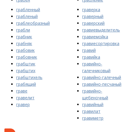
грабленный
граверка
грабленый
граверный
граблеобразный
граверский
грабли
гравиевыделитель
грабник
гравиемойка
грабняк
гравиесортировка
грабовик
гравий
грабовник
гравийка
грабштик
гравийно-
грабштих
галечниковый
грабштихель
гравийно-галечный
грабящий
гравийно-песчаный
граве
гравийно-
гравелит
щебеночный
гравер
гравийный
гравилат
гравиметр