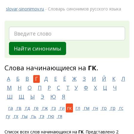
slovar-sinonimov.ru
- Словарь синонимов русского языка
Найти синонимы
Слова начинающиеся на
ГК
.
А
Б
В
Г
Д
Е
Ё
Ж
З
И
Й
К
Л
М
Н
О
П
Р
С
Т
У
Ф
Х
Ц
Ч
Ш
Щ
Ы
Э
Ю
Я
га
гв
гд
ге
гж
гз
ги
гк
гл
гм
гн
го
гр
гс
гу
гх
гы
гь
гэ
гю
гя
Список всех слов начинающихся на
ГК
. Представлено 2