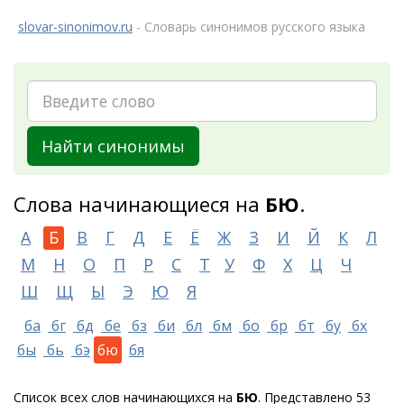
slovar-sinonimov.ru
- Словарь синонимов русского языка
Найти синонимы
Слова начинающиеся на
БЮ
.
А
Б
В
Г
Д
Е
Ё
Ж
З
И
Й
К
Л
М
Н
О
П
Р
С
Т
У
Ф
Х
Ц
Ч
Ш
Щ
Ы
Э
Ю
Я
ба
бг
бд
бе
бз
би
бл
бм
бо
бр
бт
бу
бх
бы
бь
бэ
бю
бя
Список всех слов начинающихся на
БЮ
. Представлено 53