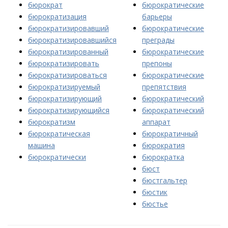
бюрократ
бюрократические
бюрократизация
барьеры
бюрократизировавший
бюрократические
бюрократизировавшийся
преграды
бюрократизированный
бюрократические
бюрократизировать
препоны
бюрократизироваться
бюрократические
бюрократизируемый
препятствия
бюрократизирующий
бюрократический
бюрократизирующийся
бюрократический
бюрократизм
аппарат
бюрократическая
бюрократичный
машина
бюрократия
бюрократически
бюрократка
бюст
бюстгальтер
бюстик
бюстье