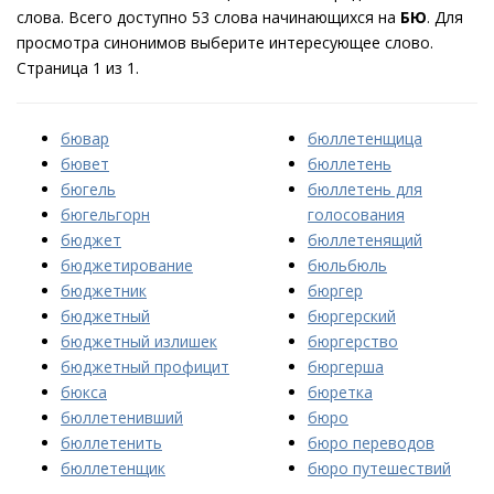
слова. Всего доступно 53 слова начинающихся на
БЮ
. Для
просмотра синонимов выберите интересующее слово.
Страница 1 из 1.
бювар
бюллетенщица
бювет
бюллетень
бюгель
бюллетень для
бюгельгорн
голосования
бюджет
бюллетенящий
бюджетирование
бюльбюль
бюджетник
бюргер
бюджетный
бюргерский
бюджетный излишек
бюргерство
бюджетный профицит
бюргерша
бюкса
бюретка
бюллетенивший
бюро
бюллетенить
бюро переводов
бюллетенщик
бюро путешествий